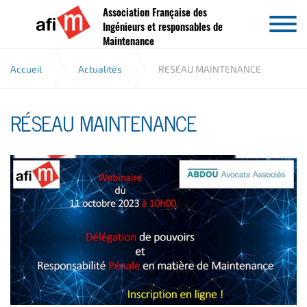
Association Française des
Aller au contenu
Ingénieurs et responsables de
Maintenance
Accueil
Actualités
RESEAU MAINTENANCE
RÉSEAU MAINTENANCE