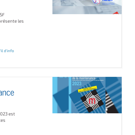
ESF
présente les
Fil d'info
nance
2023 est
ces