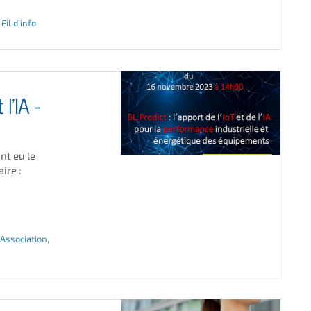
,
Fil d'info
 l’IA -
t eu le
ire :
l'Association
,