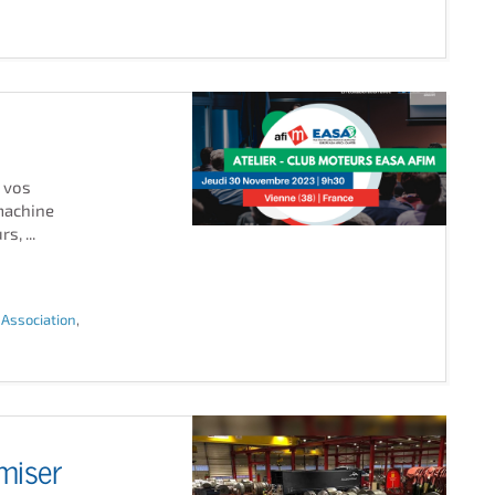
 vos
machine
, ...
l'Association
,
miser