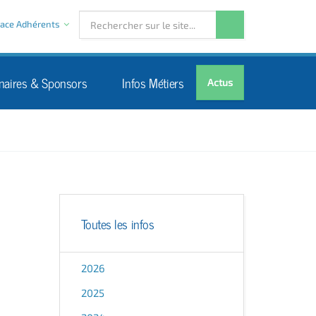
ace Adhérents
naires & Sponsors
Infos Métiers
Actus
Toutes les infos
2026
2025