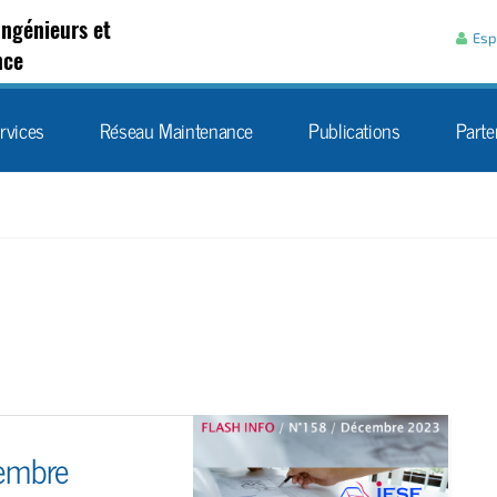
Aller au contenu
Ingénieurs et
Esp
nce
rvices
Réseau Maintenance
Publications
Parte
embre