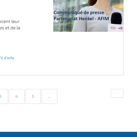
cent leur
s et de la
Fil d'info
3
4
5
...