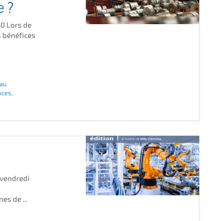
e ?
0 Lors de
s bénéfices
au
nces
,
 vendredi
s de ...