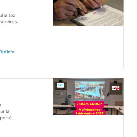
ouhaitez
services.
Fil d'info
à
ur la
orté ...