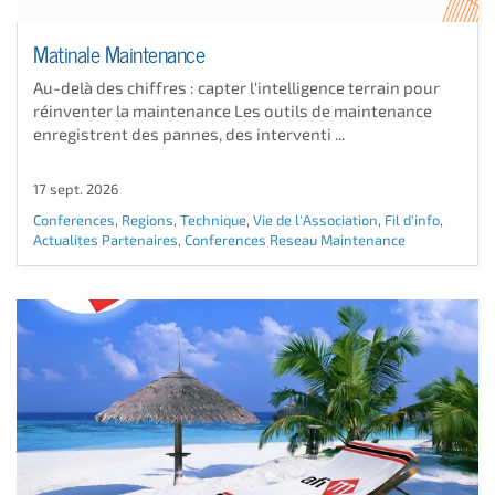
Matinale Maintenance
Au-delà des chiffres : capter l'intelligence terrain pour
réinventer la maintenance Les outils de maintenance
enregistrent des pannes, des interventi ...
17 sept. 2026
Conferences
,
Regions
,
Technique
,
Vie de l'Association
,
Fil d'info
,
Actualites Partenaires
,
Conferences Reseau Maintenance