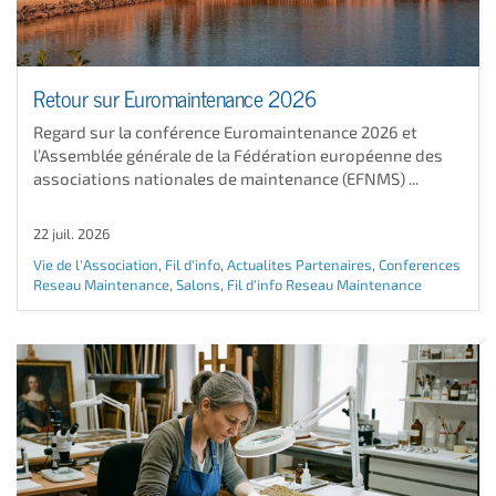
Retour sur Euromaintenance 2026
Regard sur la conférence Euromaintenance 2026 et
l’Assemblée générale de la Fédération européenne des
associations nationales de maintenance (EFNMS) ...
22 juil. 2026
Vie de l'Association
,
Fil d'info
,
Actualites Partenaires
,
Conferences
Reseau Maintenance
,
Salons
,
Fil d'info Reseau Maintenance