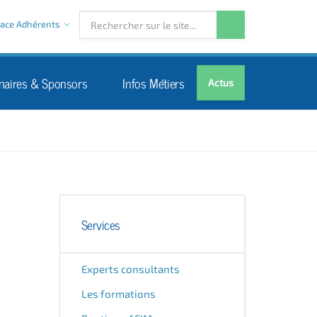
ace Adhérents
naires & Sponsors
Infos Métiers
Actus
Services
Experts consultants
Les formations