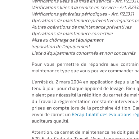
Vérifications liées à la mise en service - Art. R233.11.
Vérifications liées à la remise en service - Art. R233.
Vérifications générales périodiques - Art. R233.11
Opérations de maintenance préventive requises par
Autres opérations de maintenance préventives
Opérations de maintenance corrective
Mise au chômage de l'équipement
Séparation de l'équipement
Liste d'équipements concernés et non concernés
Pour vous permettre de répondre aux contraint
maintenance type que vous pouvez commander par 
L'arrêté du 2 mars 2004 en application depuis le 1
tenu à jour pour chaque appareil de levage. Bien
n'aient pas nécessité la réédition du carnet de mai
du Travail à réglementation constante intervenue 
prises en compte lors de la prochaine édition. Dan
envoi de carnet un
Récapitulatif des évolutions ré
auditeurs qualité.
Attention, ce carnet de maintenance ne doit pas êtr
620-6 du Code du Travail. Vous trouverez de n