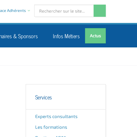
ace Adhérents
naires & Sponsors
Infos Métiers
Actus
Services
Experts consultants
Les formations