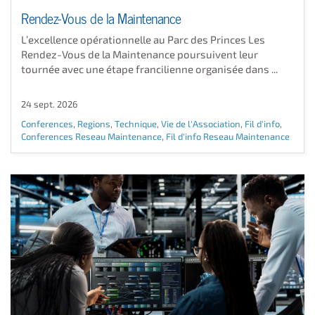
Rendez-Vous de la Maintenance
L’excellence opérationnelle au Parc des Princes Les
Rendez-Vous de la Maintenance poursuivent leur
tournée avec une étape francilienne organisée dans ...
24 sept. 2026
Conferences
,
Regions
,
Technique
,
Vie de l'Association
,
Fil d'info
,
Conferences Reseau Maintenance
,
Fil d'info Reseau Maintenance