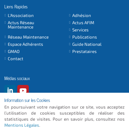
Liens Rapides
L'Association
Adhésion
Actus Réseau
Actus AFIM
Maintenance
Services
Réseau Maintenance
Publications
Espace Adhérents
Guide National
GMAO
Prestataires
Contact
Médias sociaux
Information sur les Cookies
En poursuivant votre navigation sur ce site, vous acceptez
l’utilisation de cookies susceptibles de réaliser des
© 2026
- ICC INFORMATIQUE
statistiques de visites. Pour en savoir plus, consultez nos
Mentions Légales
.
Plan du site