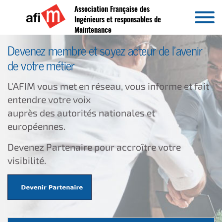
Association Française des
Aller au contenu
Ingénieurs et responsables de
Maintenance
Devenez membre et soyez acteur de l'avenir
de votre métier
L'AFIM vous met en réseau, vous informe
et fait
entendre votre voix
auprès des
autorités nationales et
européennes.
Devenez Partenaire pour accroître votre
visibilité.