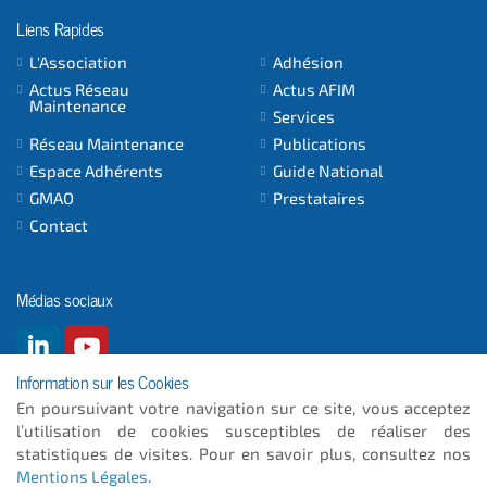
Liens Rapides
L'Association
Adhésion
Actus Réseau
Actus AFIM
Maintenance
Services
Réseau Maintenance
Publications
Espace Adhérents
Guide National
GMAO
Prestataires
Contact
Médias sociaux
Information sur les Cookies
En poursuivant votre navigation sur ce site, vous acceptez
l’utilisation de cookies susceptibles de réaliser des
© 2026
- ICC INFORMATIQUE
statistiques de visites. Pour en savoir plus, consultez nos
Mentions Légales
.
Plan du site