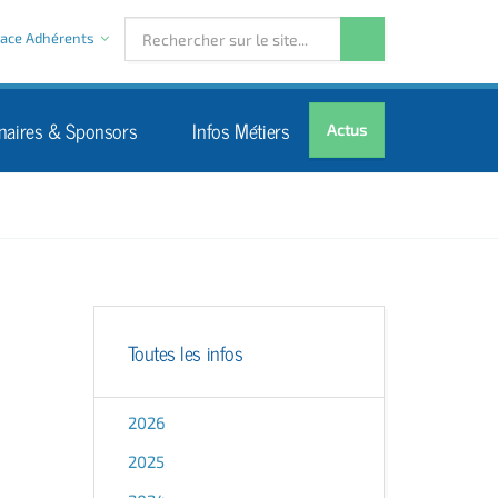
ace Adhérents
naires & Sponsors
Infos Métiers
Actus
Toutes les infos
2026
2025