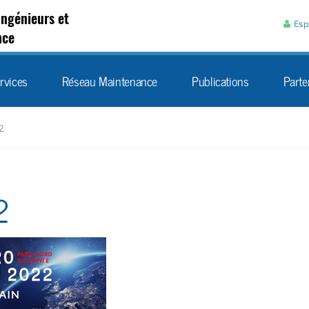
Aller au contenu
Ingénieurs et
Esp
nce
rvices
Réseau Maintenance
Publications
Parte
2
2