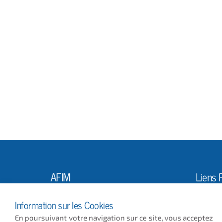
AFIM
Liens 
L'Ass
10, Rue Louis Vicat
Information sur les Cookies
75015 PARIS
Actus
En poursuivant votre navigation sur ce site, vous acceptez