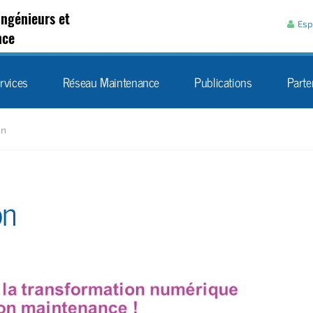
Aller au contenu
Ingénieurs et
Esp
nce
rvices
Réseau Maintenance
Publications
Parte
on
on