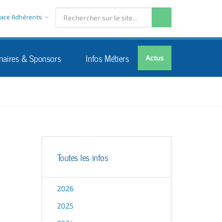
ace Adhérents
naires & Sponsors
Infos Métiers
Actus
Toutes les infos
2026
2025