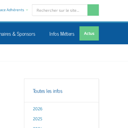
ace Adhérents
naires & Sponsors
Infos Métiers
Actus
Toutes les infos
2026
2025