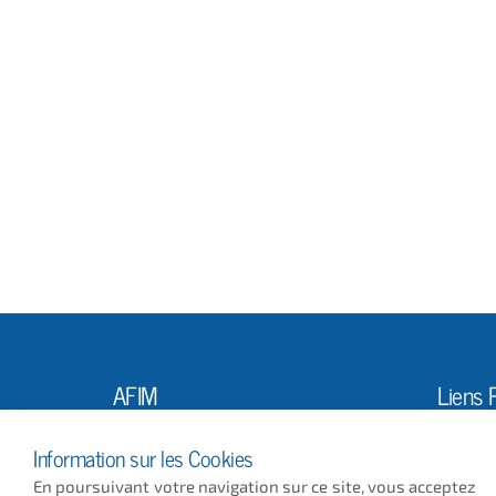
AFIM
Liens 
L'Ass
10, Rue Louis Vicat
Information sur les Cookies
75015 PARIS
Actus
En poursuivant votre navigation sur ce site, vous acceptez