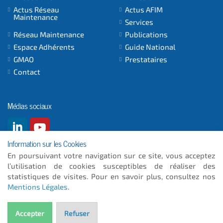
Actus Réseau
Actus AFIM
Maintenance
Services
Réseau Maintenance
Publications
Espace Adhérents
Guide National
GMAO
Prestataires
Contact
Médias sociaux
Information sur les Cookies
En poursuivant votre navigation sur ce site, vous acceptez
l’utilisation de cookies susceptibles de réaliser des
© 2026
- ICC INFORMATIQUE
statistiques de visites. Pour en savoir plus, consultez nos
Mentions Légales
.
Plan du site
Mentions Légales
Accepter
Refuser