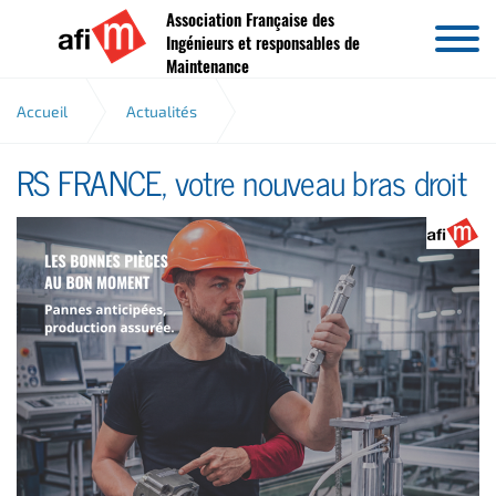
Association Française des
Aller au contenu
Ingénieurs et responsables de
Maintenance
Accueil
Actualités
RS FRANCE, votre nouveau bras droit
RS FRANCE, votre nouveau bras droit