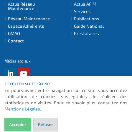
Actus Réseau
Actus AFIM
Maintenance
Services
Réseau Maintenance
Publications
Espace Adhérents
Guide National
GMAO
Prestataires
Contact
Médias sociaux
Information sur les Cookies
En poursuivant votre navigation sur ce site, vous acceptez
l’utilisation de cookies susceptibles de réaliser des
© 2026
- ICC INFORMATIQUE
statistiques de visites. Pour en savoir plus, consultez nos
Mentions Légales
.
Plan du site
Mentions Légales
Accepter
Refuser