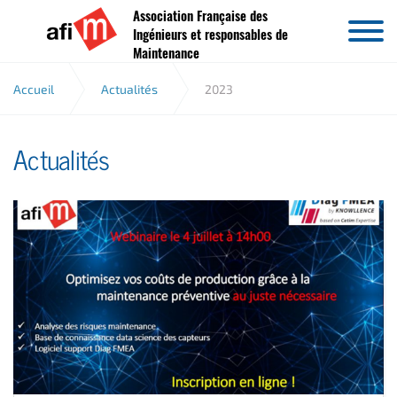
Association Française des
Aller au contenu
Ingénieurs et responsables de
Maintenance
Accueil
Actualités
2023
Actualités