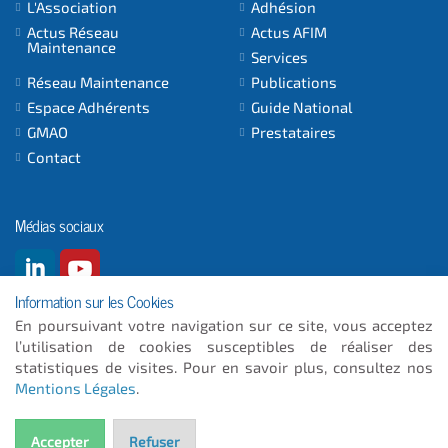
L'Association
Adhésion
Actus Réseau
Actus AFIM
Maintenance
Services
Réseau Maintenance
Publications
Espace Adhérents
Guide National
GMAO
Prestataires
Contact
Médias sociaux
Information sur les Cookies
En poursuivant votre navigation sur ce site, vous acceptez
l’utilisation de cookies susceptibles de réaliser des
© 2026
- ICC INFORMATIQUE
statistiques de visites. Pour en savoir plus, consultez nos
Mentions Légales
.
Plan du site
Mentions Légales
Accepter
Refuser