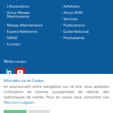
L'Association
Adhésion
Actus Réseau
Actus AFIM
Maintenance
Services
Réseau Maintenance
Publications
Espace Adhérents
Guide National
GMAO
Prestataires
Contact
Médias sociaux
Information sur les Cookies
En poursuivant votre navigation sur ce site, vous acceptez
l’utilisation de cookies susceptibles de réaliser des
© 2026
- ICC INFORMATIQUE
statistiques de visites. Pour en savoir plus, consultez nos
Mentions Légales
.
Plan du site
Mentions Légales