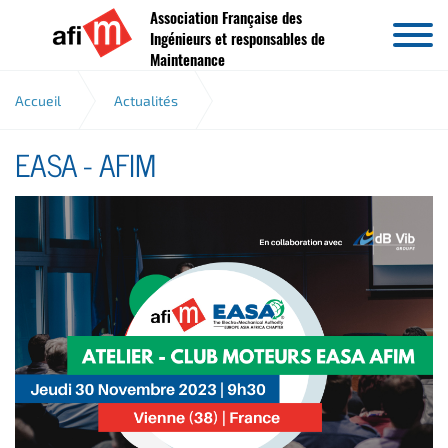
Association Française des
Aller au contenu
Ingénieurs et responsables de
Maintenance
Accueil
Actualités
EASA - AFIM
Atelier Club Moteurs EASA-AFIM