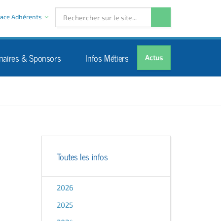
ace Adhérents
naires & Sponsors
Infos Métiers
Actus
Toutes les infos
2026
2025