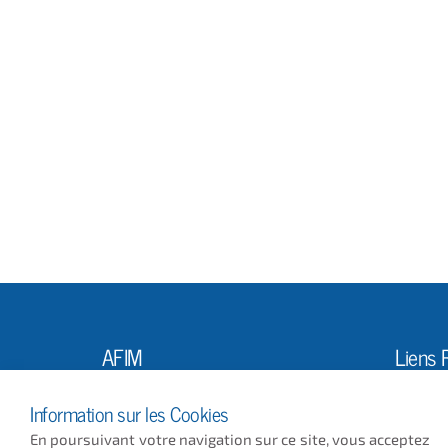
AFIM
Liens 
L'Ass
10, Rue Louis Vicat
Information sur les Cookies
75015 PARIS
Actus
En poursuivant votre navigation sur ce site, vous acceptez