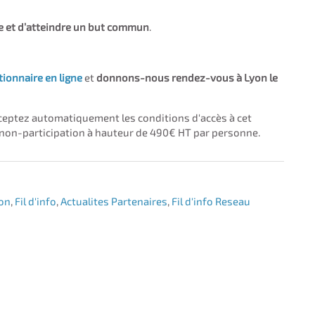
pe et d’atteindre un but commun
.
tionnaire en ligne
et
donnons-nous rendez-vous à Lyon le
cceptez automatiquement les conditions d'accès à cet
 non-participation à hauteur de 490€ HT par personne.
ion
,
Fil d'info
,
Actualites Partenaires
,
Fil d'info Reseau