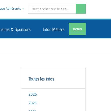
ace Adhérents
naires & Sponsors
Infos Métiers
Actus
Toutes les infos
2026
2025