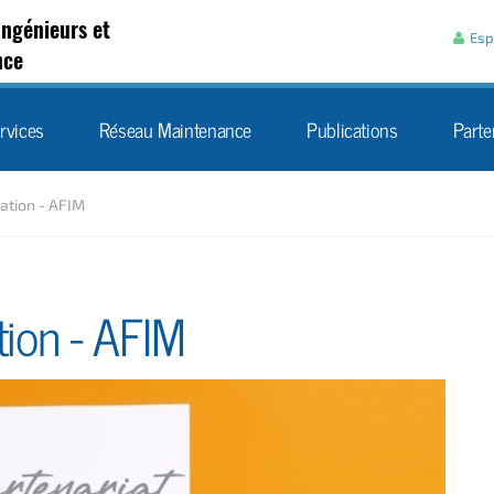
Aller au contenu
Ingénieurs et
Esp
nce
rvices
Réseau Maintenance
Publications
Parte
ation - AFIM
tion - AFIM