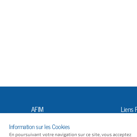
AFIM
Liens 
L'Ass
10, Rue Louis Vicat
Information sur les Cookies
75015 PARIS
Actus
En poursuivant votre navigation sur ce site, vous acceptez