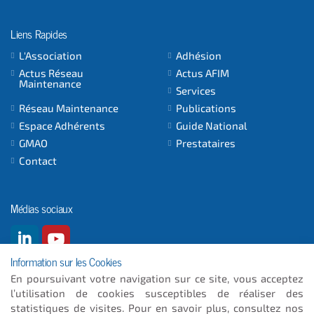
Liens Rapides
L'Association
Adhésion
Actus Réseau
Actus AFIM
Maintenance
Services
Réseau Maintenance
Publications
Espace Adhérents
Guide National
GMAO
Prestataires
Contact
Médias sociaux
Information sur les Cookies
En poursuivant votre navigation sur ce site, vous acceptez
l’utilisation de cookies susceptibles de réaliser des
© 2026
- ICC INFORMATIQUE
statistiques de visites. Pour en savoir plus, consultez nos