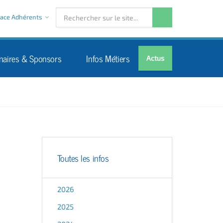
ace Adhérents
naires & Sponsors
Infos Métiers
Actus
Toutes les infos
2026
2025