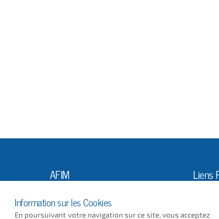
AFIM
Liens 
L'Ass
10, Rue Louis Vicat
Information sur les Cookies
75015 PARIS
Actus
En poursuivant votre navigation sur ce site, vous acceptez