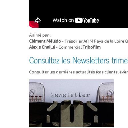
Animé par :
Clément Mélédo
- Trésorier AFIM Pays de la Loire
Alexis Chaillé
- Commercial
Tribofilm
Consultez les Newsletters trime
Consulter les dernières actualités (cas clients, évèn