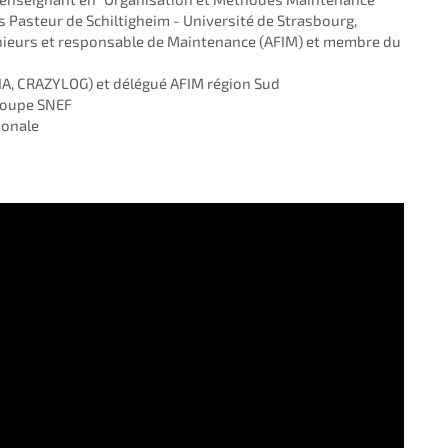
is Pasteur de Schiltigheim - Université de Strasbourg,
énieurs et responsable de Maintenance (AFIM) et membre du
IA, CRAZYLOG) et délégué AFIM région Sud
Groupe SNEF
ionale