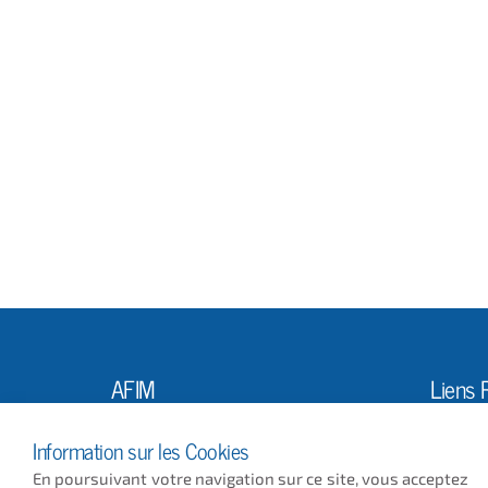
AFIM
Liens 
L'Ass
10, Rue Louis Vicat
Information sur les Cookies
75015 PARIS
Actus
En poursuivant votre navigation sur ce site, vous acceptez