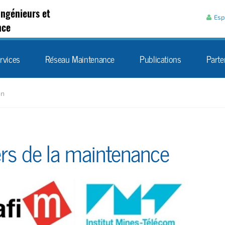
Aller au contenu
Ingénieurs et
Esp
nce
rvices
Réseau Maintenance
Publications
Parte
on
iers de la maintenance