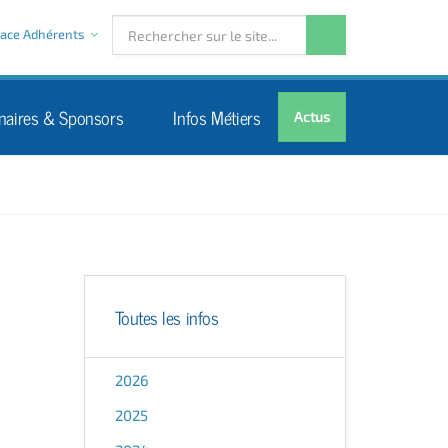
ace Adhérents
naires & Sponsors
Infos Métiers
Actus
Toutes les infos
2026
2025