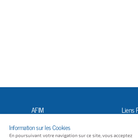
AFIM
Liens 
L'Ass
10, Rue Louis Vicat
Information sur les Cookies
75015 PARIS
Actus
En poursuivant votre navigation sur ce site, vous acceptez