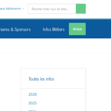
ace Adhérents
naires & Sponsors
Infos Métiers
Actus
Toutes les infos
2026
2025