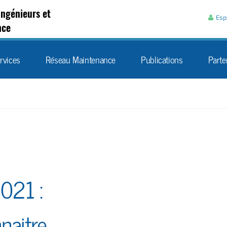
Aller au contenu
Ingénieurs et
Esp
nce
rvices
Réseau Maintenance
Publications
Parte
2021 :
naitre