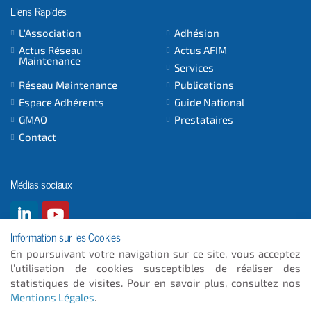
Liens Rapides
L'Association
Adhésion
Actus Réseau
Actus AFIM
Maintenance
Services
Réseau Maintenance
Publications
Espace Adhérents
Guide National
GMAO
Prestataires
Contact
Médias sociaux
Information sur les Cookies
En poursuivant votre navigation sur ce site, vous acceptez
l’utilisation de cookies susceptibles de réaliser des
© 2026
- ICC INFORMATIQUE
statistiques de visites. Pour en savoir plus, consultez nos
Mentions Légales
.
Plan du site