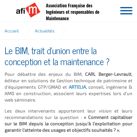
Association Française des
Aller au contenu
Ingénieurs et responsables de
Maintenance
Accueil
Actualités
Le BIM, trait d’union entre la
Le BIM, trait d’union entre la conception et la maintenance
?
conception et la maintenance ?
Pour débattre des enjeux du BIM,
CARL Berger-Levrault
,
éditeur en solutions de Gestion technique de patrimoine et
d’équipements GTP/GMAO et
ARTELIA
, conseil, ingénierie &
AMO en construction, associent leurs expertises lors d’un
web séminaire.
Les deux intervenants apporteront leur vision et leurs
recommandations sur la question :
« Comment capitaliser
sur le BIM depuis la conception jusqu’à l’exploitation pour
garantir l’atteinte des usages et objectifs souhaités ? ».