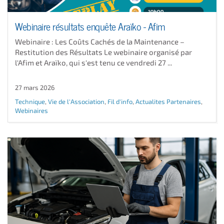
Webinaire résultats enquête Araïko - Afim
Webinaire : Les Coûts Cachés de la Maintenance –
Restitution des Résultats Le webinaire organisé par
l'Afim et Araïko, qui s'est tenu ce vendredi 27 ...
27 mars 2026
Technique
,
Vie de l'Association
,
Fil d'info
,
Actualites Partenaires
,
Webinaires