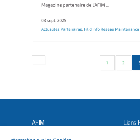
Magazine partenaire de l'AFIM ...
03 sept. 2025
Actualites Partenaires
,
Fil d'info Reseau Maintenance
1
2
AFIM
Liens 
L'Ass
10, Rue Louis Vicat
Information sur les Cookies