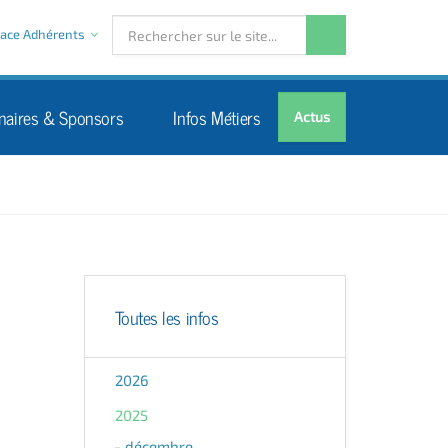
ace Adhérents
naires & Sponsors
Infos Métiers
Actus
Toutes les infos
2026
2025
décembre