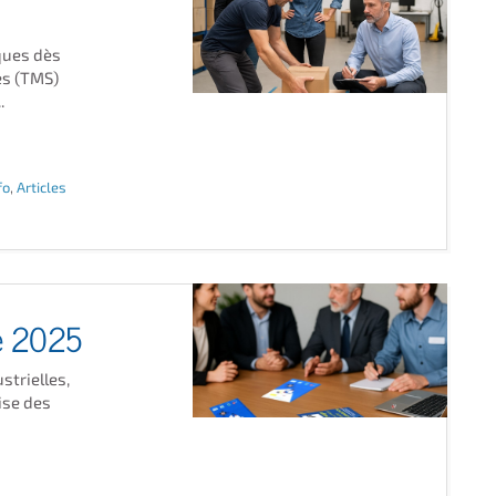
ques dès
es (TMS)
.
fo
,
Articles
ce 2025
strielles,
ise des