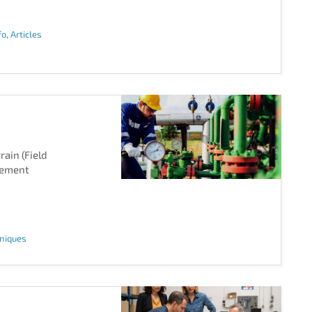
fo
,
Articles
rain (Field
gement
hniques