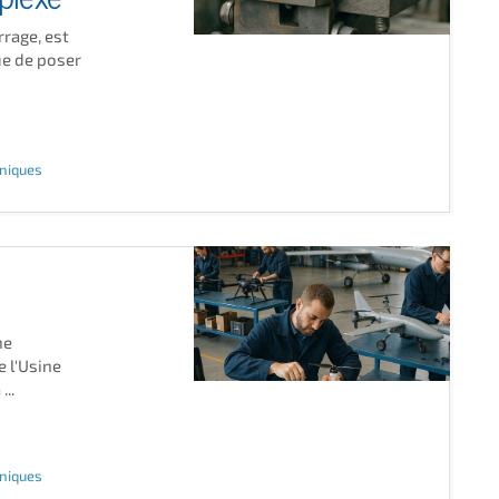
rage, est
e de poser
hniques
ne
 l'Usine
...
hniques