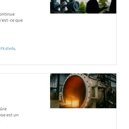
continue
u’est-ce que
,
Fil d'info
,
sûre
use est un
.