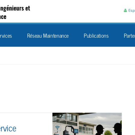
Aller au contenu
Ingénieurs et
Esp
nce
rvices
Réseau Maintenance
Publications
Parte
ervice