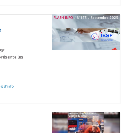
e
ESF
présente les
Fil d'info