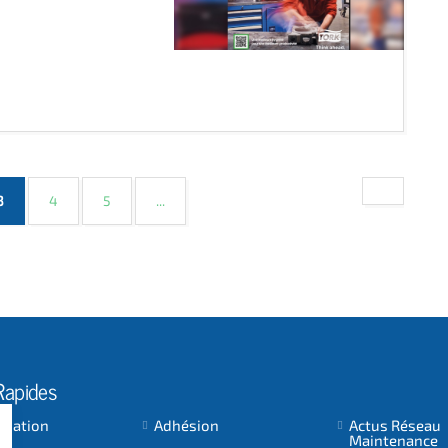
(current)
3
4
5
...
Rapides
ociation
Adhésion
Actus Réseau
Maintenance