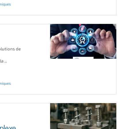
hniques
olutions de
 ...
hniques
plexe