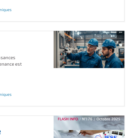
hniques
ssances
tenance est
hniques
e