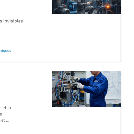
s invisibles
hniques
 et la
is
t ...