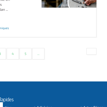
es
an ...
hniques
t)
3
4
5
...
Rapides