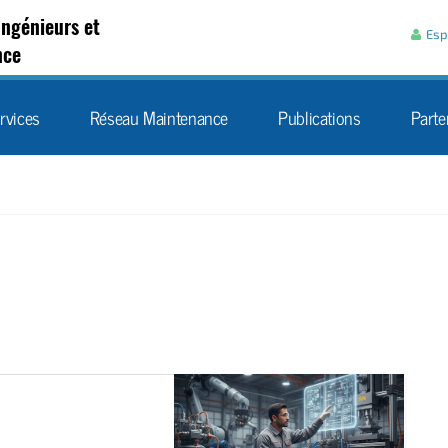
Aller au contenu
Ingénieurs et
Esp
nce
rvices
Réseau Maintenance
Publications
Parte