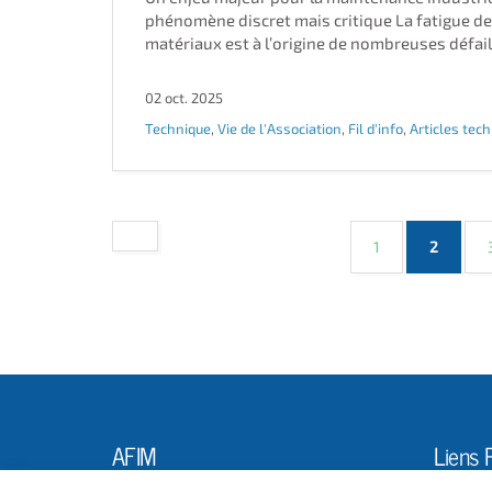
phénomène discret mais critique La fatigue d
matériaux est à l’origine de nombreuses défaill
02 oct. 2025
Technique
,
Vie de l'Association
,
Fil d'info
,
Articles tec
(curren
1
2
AFIM
Liens 