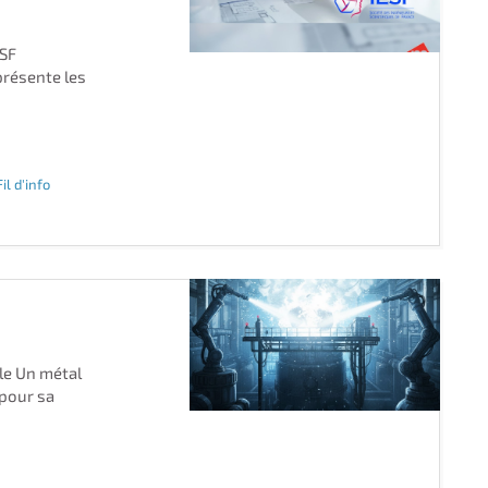
ESF
présente les
Fil d'info
le Un métal
 pour sa