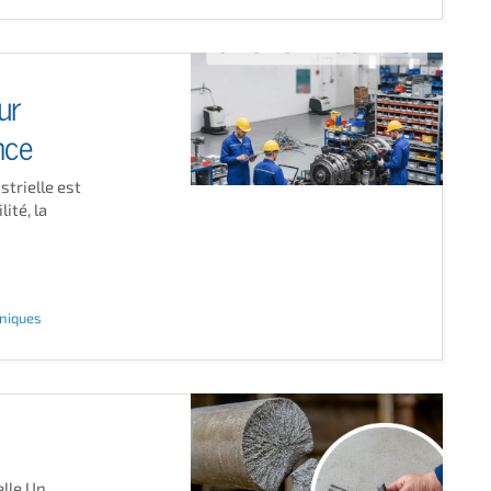
ur
nce
trielle est
ité, la
hniques
lle Un