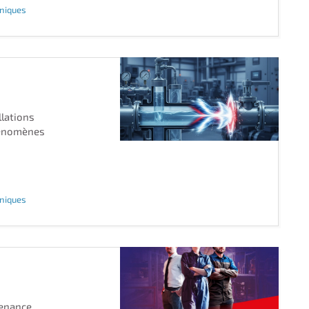
hniques
llations
hénomènes
hniques
tenance