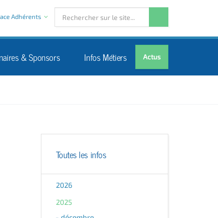
ace Adhérents
naires & Sponsors
Infos Métiers
Actus
Toutes les infos
2026
2025
décembre